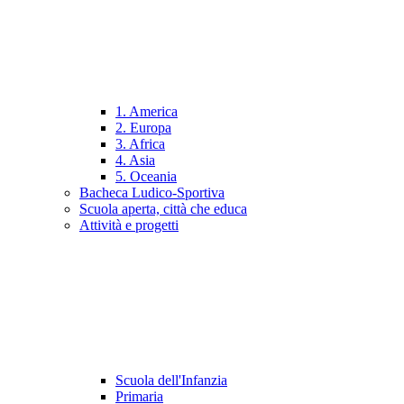
1. America
2. Europa
3. Africa
4. Asia
5. Oceania
Bacheca Ludico-Sportiva
Scuola aperta, città che educa
Attività e progetti
Scuola dell'Infanzia
Primaria