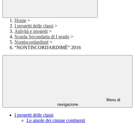
Home
>
I progetti delle classi
>
Attività e progetti
>
Scuola Secondaria di I grado
>
Nontiscordardimé
>
“NONTISCORDARDIMÈ” 2016
Menu di
navigazione
I progetti delle classi
Le aiuole dei cinque continenti