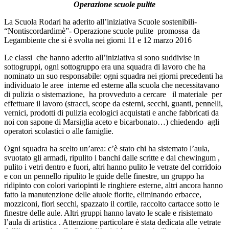
Operazione scuole pulite
La Scuola Rodari ha aderito all’iniziativa Scuole sostenibili-
“Nontiscordardimè”- Operazione scuole pulite promossa da
Legambiente che si è svolta nei giorni 11 e 12 marzo 2016
Le classi che hanno aderito all’iniziativa si sono suddivise in
sottogruppi, ogni sottogruppo era una squadra di lavoro che ha
nominato un suo responsabile: ogni squadra nei giorni precedenti ha
individuato le aree interne ed esterne alla scuola che necessitavano
di pulizia o sistemazione, ha provveduto a cercare il materiale per
effettuare il lavoro (stracci, scope da esterni, secchi, guanti, pennelli,
vernici, prodotti di pulizia ecologici acquistati e anche fabbricati da
noi con sapone di Marsiglia aceto e bicarbonato…) chiedendo agli
operatori scolastici o alle famiglie.
Ogni squadra ha scelto un’area: c’è stato chi ha sistemato l’aula,
svuotato gli armadi, ripulito i banchi dalle scritte e dai chewingum ,
pulito i vetri dentro e fuori, altri hanno pulito le vetrate del corridoio
e con un pennello ripulito le guide delle finestre, un gruppo ha
ridipinto con colori variopinti le ringhiere esterne, altri ancora hanno
fatto la manutenzione delle aiuole fiorite, eliminando erbacce,
mozziconi, fiori secchi, spazzato il cortile, raccolto cartacce sotto le
finestre delle aule. Altri gruppi hanno lavato le scale e risistemato
l’aula di artistica . Attenzione particolare è stata dedicata alle vetrate