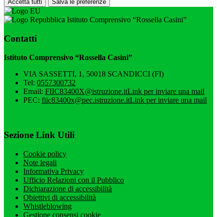
Accetta tutti
Salva le preferenze
Istituto Comprensivo “Rossella Casini”
Contatti
Istituto Comprensivo “Rossella Casini”
VIA SASSETTI, 1, 50018 SCANDICCI (FI)
Tel:
0557300732
Email:
FIIC83400X@istruzione.it
Link per inviare una mail
PEC:
fiic83400x@pec.istruzione.it
Link per inviare una mail
Sezione Link Utili
Cookie policy
Note legali
Informativa Privacy
Ufficio Relazioni con il Pubblico
Dichiarazione di accessibilità
Obiettivi di accessibilità
Whistleblowing
Gestione consensi cookie