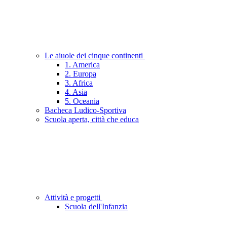
Le aiuole dei cinque continenti
1. America
2. Europa
3. Africa
4. Asia
5. Oceania
Bacheca Ludico-Sportiva
Scuola aperta, città che educa
Attività e progetti
Scuola dell'Infanzia