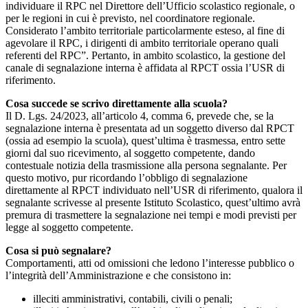
individuare il RPC nel Direttore dell’Ufficio scolastico regionale, o
per le regioni in cui è previsto, nel coordinatore regionale.
Considerato l’ambito territoriale particolarmente esteso, al fine di
agevolare il RPC, i dirigenti di ambito territoriale operano quali
referenti del RPC”. Pertanto, in ambito scolastico, la gestione del
canale di segnalazione interna è affidata al RPCT ossia l’USR di
riferimento.
Cosa succede se scrivo direttamente alla scuola?
Il D. Lgs. 24/2023, all’articolo 4, comma 6, prevede che, se la
segnalazione interna è presentata ad un soggetto diverso dal RPCT
(ossia ad esempio la scuola), quest’ultima è trasmessa, entro sette
giorni dal suo ricevimento, al soggetto competente, dando
contestuale notizia della trasmissione alla persona segnalante. Per
questo motivo, pur ricordando l’obbligo di segnalazione
direttamente al RPCT individuato nell’USR di riferimento, qualora il
segnalante scrivesse al presente Istituto Scolastico, quest’ultimo avrà
premura di trasmettere la segnalazione nei tempi e modi previsti per
legge al soggetto competente.
Cosa si può segnalare?
Comportamenti, atti od omissioni che ledono l’interesse pubblico o
l’integrità dell’Amministrazione e che consistono in:
illeciti amministrativi, contabili, civili o penali;