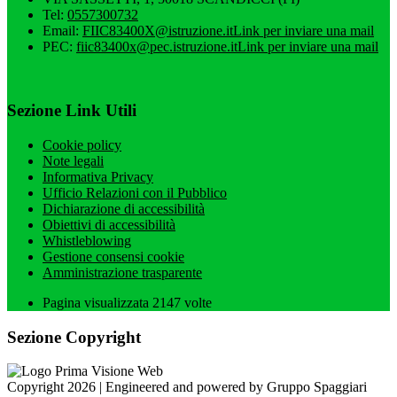
Tel:
0557300732
Email:
FIIC83400X@istruzione.it
Link per inviare una mail
PEC:
fiic83400x@pec.istruzione.it
Link per inviare una mail
Sezione Link Utili
Cookie policy
Note legali
Informativa Privacy
Ufficio Relazioni con il Pubblico
Dichiarazione di accessibilità
Obiettivi di accessibilità
Whistleblowing
Gestione consensi cookie
Amministrazione trasparente
Pagina visualizzata
2147
volte
Sezione Copyright
Copyright 2026 | Engineered and powered by Gruppo Spaggiari