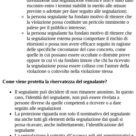
direttamente una segnalazione esterna e non è stato dato
riscontro entro i termini stabiliti in merito alle misure
previste o adottate per dare seguito alle segnalazioni;
la persona segnalante ha fondato motivo di ritenere che
la violazione possa costituire un pericolo imminente o
palese per il pubblico interesse;
la persona segnalante ha fondato motivo di ritenere che
la segnalazione esterna possa comportare il rischio di
ritorsioni o possa non avere efficace seguito in ragione
delle specifiche circostanze del caso concreto, come
quelle in cui possano essere occultate o distrutte prove
oppure in cui vi sia fondato timore che chi ha ricevuto
la segnalazione possa essere colluso con l'autore della
violazione o coinvolto nella violazione stessa
Come viene protetta la riservatezza del segnalante?
Il segnalante può decidere di non rimanere anonimo. In questo
caso, l'identità del segnalante, non può essere rivelata a
persone diverse da quelle competenti a ricevere o a dare
seguito alle segnalazioni
La protezione riguarda non solo il nominativo del segnalante
ma anche tutti gli elementi della segnalazione dai quali si
possa ricavare, anche indirettamente, l’identificazione del
segnalante
La segnalazione è sottratta all’accesso agli atti amministrativi e