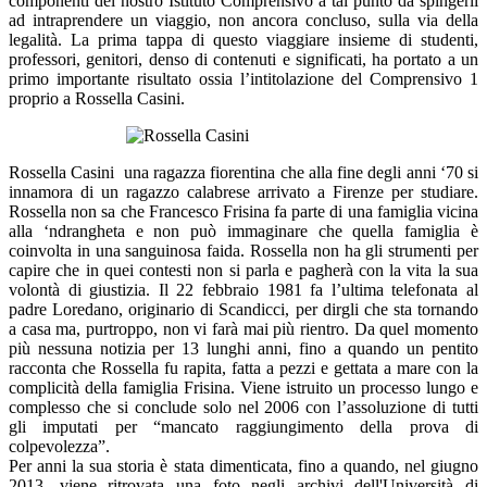
componenti del nostro Istituto Comprensivo a tal punto da spingerli
ad intraprendere un viaggio, non ancora concluso, sulla via della
legalità. La prima tappa di questo viaggiare insieme di studenti,
professori, genitori, denso di contenuti e significati, ha portato a un
primo importante risultato ossia l’intitolazione del Comprensivo 1
proprio a Rossella Casini.
Rossella Casini una ragazza fiorentina che alla fine degli anni ‘70 si
innamora di un ragazzo calabrese arrivato a Firenze per studiare.
Rossella non sa che Francesco Frisina fa parte di una famiglia vicina
alla ‘ndrangheta e non può immaginare che quella famiglia è
coinvolta in una sanguinosa faida. Rossella non ha gli strumenti per
capire che in quei contesti non si parla e pagherà con la vita la sua
volontà di giustizia. Il 22 febbraio 1981 fa l’ultima telefonata al
padre Loredano, originario di Scandicci, per dirgli che sta tornando
a casa ma, purtroppo, non vi farà mai più rientro. Da quel momento
più nessuna notizia per 13 lunghi anni, fino a quando un pentito
racconta che Rossella fu rapita, fatta a pezzi e gettata a mare con la
complicità della famiglia Frisina. Viene istruito un processo lungo e
complesso che si conclude solo nel 2006 con l’assoluzione di tutti
gli imputati per “mancato raggiungimento della prova di
colpevolezza”.
Per anni la sua storia è stata dimenticata, fino a quando, nel giugno
2013, viene ritrovata una foto negli archivi dell'Università di