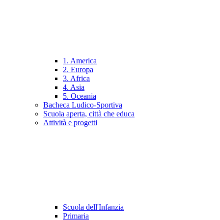
1. America
2. Europa
3. Africa
4. Asia
5. Oceania
Bacheca Ludico-Sportiva
Scuola aperta, città che educa
Attività e progetti
Scuola dell'Infanzia
Primaria