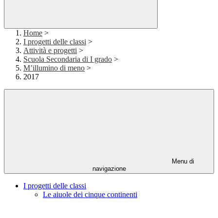
Home
>
I progetti delle classi
>
Attività e progetti
>
Scuola Secondaria di I grado
>
M’illumino di meno
>
2017
Menu di
navigazione
I progetti delle classi
Le aiuole dei cinque continenti