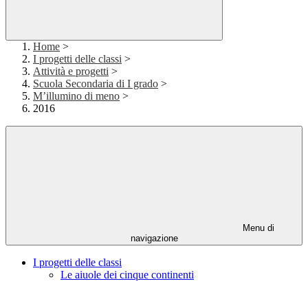
Home
>
I progetti delle classi
>
Attività e progetti
>
Scuola Secondaria di I grado
>
M’illumino di meno
>
2016
Menu di
navigazione
I progetti delle classi
Le aiuole dei cinque continenti