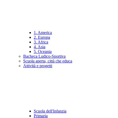
1. America
2. Europa
3. Africa
4. Asia
5. Oceania
Bacheca Ludico-Sportiva
Scuola aperta, città che educa
Attività e progetti
Scuola dell'Infanzia
Primaria