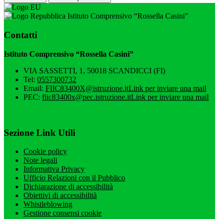
Istituto Comprensivo “Rossella Casini”
Contatti
Istituto Comprensivo “Rossella Casini”
VIA SASSETTI, 1, 50018 SCANDICCI (FI)
Tel:
0557300732
Email:
FIIC83400X@istruzione.it
Link per inviare una mail
PEC:
fiic83400x@pec.istruzione.it
Link per inviare una mail
Sezione Link Utili
Cookie policy
Note legali
Informativa Privacy
Ufficio Relazioni con il Pubblico
Dichiarazione di accessibilità
Obiettivi di accessibilità
Whistleblowing
Gestione consensi cookie