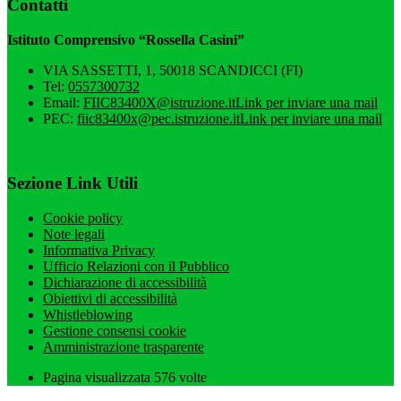
Contatti
Istituto Comprensivo “Rossella Casini”
VIA SASSETTI, 1, 50018 SCANDICCI (FI)
Tel:
0557300732
Email:
FIIC83400X@istruzione.it
Link per inviare una mail
PEC:
fiic83400x@pec.istruzione.it
Link per inviare una mail
Sezione Link Utili
Cookie policy
Note legali
Informativa Privacy
Ufficio Relazioni con il Pubblico
Dichiarazione di accessibilità
Obiettivi di accessibilità
Whistleblowing
Gestione consensi cookie
Amministrazione trasparente
Pagina visualizzata
576
volte