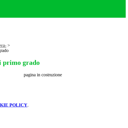
ova-
>
grado
i primo grado
pagina in costruzione
KIE POLICY
.