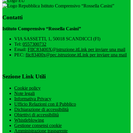
Istituto Comprensivo “Rossella Casini”
Contatti
Istituto Comprensivo “Rossella Casini”
VIA SASSETTI, 1, 50018 SCANDICCI (FI)
Tel:
0557300732
Email:
FIIC83400X@istruzione.it
Link per inviare una mail
PEC:
fiic83400x@pec.istruzione.it
Link per inviare una mail
Sezione Link Utili
Cookie policy
Note legali
Informativa Privacy
Ufficio Relazioni con il Pubblico
Dichiarazione di accessibilità
Obiettivi di accessibilità
Whistleblowing
Gestione consensi cookie
Amministrazione trasparente