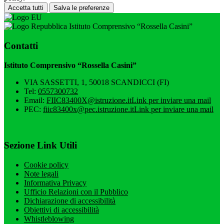
Accetta tutti
Salva le preferenze
Istituto Comprensivo “Rossella Casini”
Contatti
Istituto Comprensivo “Rossella Casini”
VIA SASSETTI, 1, 50018 SCANDICCI (FI)
Tel:
0557300732
Email:
FIIC83400X@istruzione.it
Link per inviare una mail
PEC:
fiic83400x@pec.istruzione.it
Link per inviare una mail
Sezione Link Utili
Cookie policy
Note legali
Informativa Privacy
Ufficio Relazioni con il Pubblico
Dichiarazione di accessibilità
Obiettivi di accessibilità
Whistleblowing