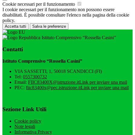
Cookie necessari per il funzionamento
I cookie necessari per il funzionamento non possono essere
disabilitati. È possibile consultare l'elenco nella pagina della cookie
policy.
Accetta tutti
Salva le preferenze
Istituto Comprensivo “Rossella Casini”
Contatti
Istituto Comprensivo “Rossella Casini”
VIA SASSETTI, 1, 50018 SCANDICCI (FI)
Tel:
0557300732
Email:
FIIC83400X@istruzione.it
Link per inviare una mail
PEC:
fiic83400x@pec.istruzione.it
Link per inviare una mail
Sezione Link Utili
Cookie policy
Note legali
Informativa Privacy