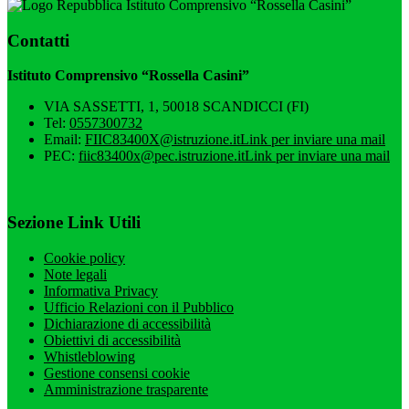
Istituto Comprensivo “Rossella Casini”
Contatti
Istituto Comprensivo “Rossella Casini”
VIA SASSETTI, 1, 50018 SCANDICCI (FI)
Tel:
0557300732
Email:
FIIC83400X@istruzione.it
Link per inviare una mail
PEC:
fiic83400x@pec.istruzione.it
Link per inviare una mail
Sezione Link Utili
Cookie policy
Note legali
Informativa Privacy
Ufficio Relazioni con il Pubblico
Dichiarazione di accessibilità
Obiettivi di accessibilità
Whistleblowing
Gestione consensi cookie
Amministrazione trasparente