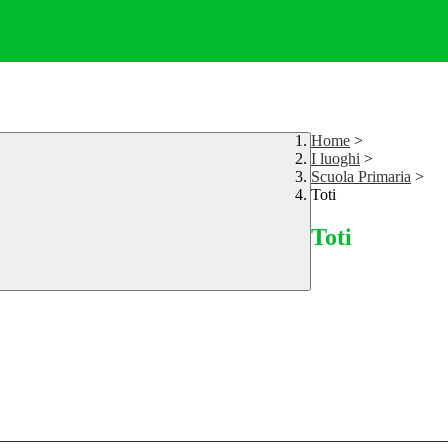
Home
>
I luoghi
>
Scuola Primaria
>
Toti
Toti