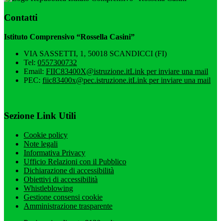
Contatti
Istituto Comprensivo “Rossella Casini”
VIA SASSETTI, 1, 50018 SCANDICCI (FI)
Tel:
0557300732
Email:
FIIC83400X@istruzione.it
Link per inviare una mail
PEC:
fiic83400x@pec.istruzione.it
Link per inviare una mail
Sezione Link Utili
Cookie policy
Note legali
Informativa Privacy
Ufficio Relazioni con il Pubblico
Dichiarazione di accessibilità
Obiettivi di accessibilità
Whistleblowing
Gestione consensi cookie
Amministrazione trasparente