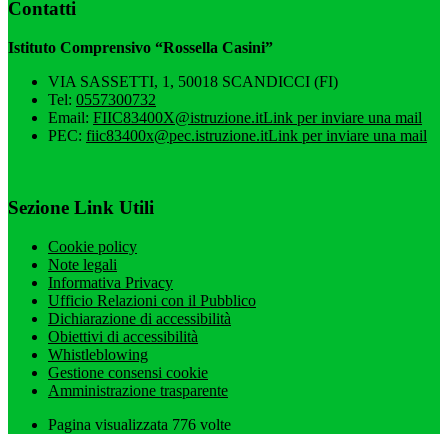
Contatti
Istituto Comprensivo “Rossella Casini”
VIA SASSETTI, 1, 50018 SCANDICCI (FI)
Tel:
0557300732
Email:
FIIC83400X@istruzione.it
Link per inviare una mail
PEC:
fiic83400x@pec.istruzione.it
Link per inviare una mail
Sezione Link Utili
Cookie policy
Note legali
Informativa Privacy
Ufficio Relazioni con il Pubblico
Dichiarazione di accessibilità
Obiettivi di accessibilità
Whistleblowing
Gestione consensi cookie
Amministrazione trasparente
Pagina visualizzata
776
volte