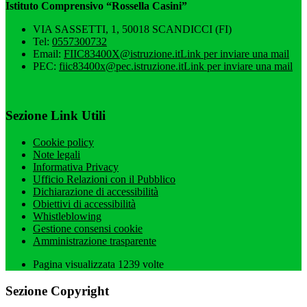
Istituto Comprensivo “Rossella Casini”
VIA SASSETTI, 1, 50018 SCANDICCI (FI)
Tel:
0557300732
Email:
FIIC83400X@istruzione.it
Link per inviare una mail
PEC:
fiic83400x@pec.istruzione.it
Link per inviare una mail
Sezione Link Utili
Cookie policy
Note legali
Informativa Privacy
Ufficio Relazioni con il Pubblico
Dichiarazione di accessibilità
Obiettivi di accessibilità
Whistleblowing
Gestione consensi cookie
Amministrazione trasparente
Pagina visualizzata
1239
volte
Sezione Copyright