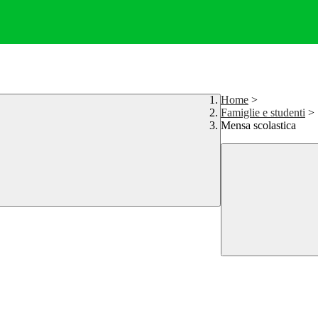
Home
>
Famiglie e studenti
>
Mensa scolastica