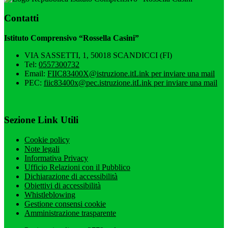
Contatti
Istituto Comprensivo “Rossella Casini”
VIA SASSETTI, 1, 50018 SCANDICCI (FI)
Tel:
0557300732
Email:
FIIC83400X@istruzione.it
Link per inviare una mail
PEC:
fiic83400x@pec.istruzione.it
Link per inviare una mail
Sezione Link Utili
Cookie policy
Note legali
Informativa Privacy
Ufficio Relazioni con il Pubblico
Dichiarazione di accessibilità
Obiettivi di accessibilità
Whistleblowing
Gestione consensi cookie
Amministrazione trasparente