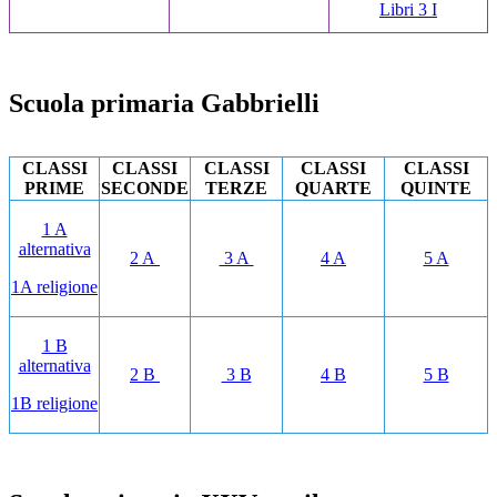
Libri 3 I
Scuola primaria Gabbrielli
CLASSI
CLASSI
CLASSI
CLASSI
CLASSI
PRIME
SECONDE
TERZE
QUARTE
QUINTE
1 A
alternativa
2 A
3 A
4 A
5 A
1A religione
1 B
alternativa
2 B
3 B
4 B
5 B
1B religione