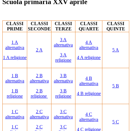
Scuola primaria XXV aprile
CLASSI
CLASSI
CLASSI
CLASSI
CLASSI
PRIME
SECONDE
TERZE
QUARTE
QUINTE
3 A
1 A
4 A
alternativa
alternativa
alternativa
2 A
5 A
3 A
1 A religione
4 A religione
religione
1 B
2 B
3 B
4 B
alternativa
alternativa
alternativa
alternativa
5 B
1 B
2 B
3 B
4 B religione
religione
religione
religione
1 C
2 C
3 C
4 C
alternativa
alternativa
alternativa
alternativa
5 C
1 C
2 C
3 C
4 C religione