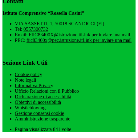
Contatti
Istituto Comprensivo “Rossella Casini”
VIA SASSETTI, 1, 50018 SCANDICCI (FI)
Tel:
0557300732
Email:
FIIC83400X@istruzione.it
Link per inviare una mail
PEC:
fiic83400x@pec.istruzione.it
Link per inviare una mail
Sezione Link Utili
Cookie policy
Note legali
Informativa Privacy
Ufficio Relazioni con il Pubblico
Dichiarazione di accessibilità
Obiettivi di accessibilità
Whistleblowing
Gestione consensi cookie
Amministrazione trasparente
Pagina visualizzata
841
volte