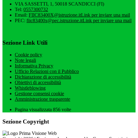
VIA SASSETTI, 1, 50018 SCANDICCI (FI)
Tel:
0557300732
Email:
FIIC83400X@istruzione.it
Link per inviare una mail
PEC:
fiic83400x@pec.istruzione.it
Link per inviare una mail
Sezione Link Utili
Cookie policy
Note legali
Informativa Privacy
Ufficio Relazioni con il Pubblico
Dichiarazione di accessibilità
Obiettivi di accessibilità
Whistleblowing
Gestione consensi cookie
Amministrazione trasparente
Pagina visualizzata
856
volte
Sezione Copyright