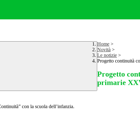
Home
>
Novità
>
Le notizie
>
Progetto continuità c
Progetto cont
primarie XXV
ontinuità” con la scuola dell’infanzia.