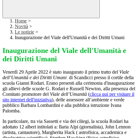
Home
>
Novità
>
Le notizie
>
Inaugurazione del Viale dell'Umanità e dei Diritti Umani
Inaugurazione del Viale dell'Umanità e
dei Diritti Umani
Venerdì 29 Aprile 2022 è stato inaugurato il primo tratto del
Viale
dell’Umanità e dei Diritti Umani
di Scandicci presso il cortile della
scuola Gianni Rodari. Erano presenti alla cerimonia d'inaugurazione
gli allievi delle scuole G. Rodari e Russell Newton, alla presenza del
Comitato promotore del
Viale dell’Umanità
(
clicca qui per visitare il
sito internet dell'iniziativa
)
, delle assessore all’ambiente e verde
pubblico Barbara Lombardini e alla pubblica istruzione Ivana
Palomba.
In particolare, tra via Sassetti e via dei ciliegi, la scuola Rodari ha
adottato 12 alberi intitolati a: Ilaria Alpi (giornalista), John Lennon
(artista, cantautore), Margherita Hack ( astrofisica, accademica e
divulgatrice scientifica), Stephen Hawking (fisico,astrofisico,