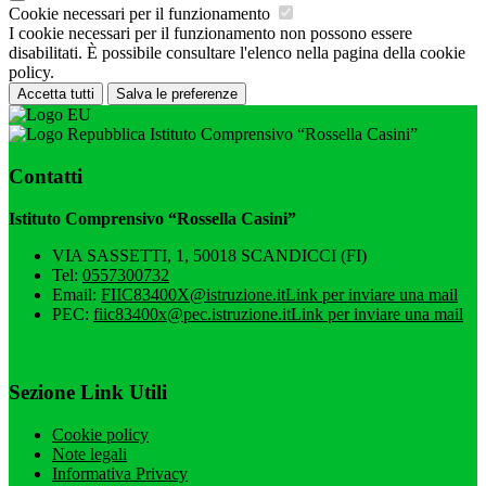
Cookie necessari per il funzionamento
I cookie necessari per il funzionamento non possono essere
disabilitati. È possibile consultare l'elenco nella pagina della cookie
policy.
Accetta tutti
Salva le preferenze
Istituto Comprensivo “Rossella Casini”
Contatti
Istituto Comprensivo “Rossella Casini”
VIA SASSETTI, 1, 50018 SCANDICCI (FI)
Tel:
0557300732
Email:
FIIC83400X@istruzione.it
Link per inviare una mail
PEC:
fiic83400x@pec.istruzione.it
Link per inviare una mail
Sezione Link Utili
Cookie policy
Note legali
Informativa Privacy