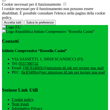
Cookie necessari per il funzionamento
I cookie necessari per il funzionamento non possono essere
disabilitati. È possibile consultare l'elenco nella pagina della cookie
policy.
Accetta tutti
Salva le preferenze
Istituto Comprensivo “Rossella Casini”
Contatti
Istituto Comprensivo “Rossella Casini”
VIA SASSETTI, 1, 50018 SCANDICCI (FI)
Tel:
0557300732
Email:
FIIC83400X@istruzione.it
Link per inviare una mail
PEC:
fiic83400x@pec.istruzione.it
Link per inviare una mail
Sezione Link Utili
Cookie policy
Note legali
Informativa Privacy