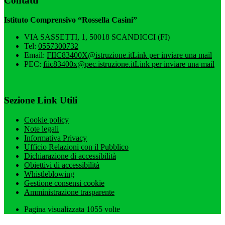
Contatti
Istituto Comprensivo “Rossella Casini”
VIA SASSETTI, 1, 50018 SCANDICCI (FI)
Tel:
0557300732
Email:
FIIC83400X@istruzione.it
Link per inviare una mail
PEC:
fiic83400x@pec.istruzione.it
Link per inviare una mail
Sezione Link Utili
Cookie policy
Note legali
Informativa Privacy
Ufficio Relazioni con il Pubblico
Dichiarazione di accessibilità
Obiettivi di accessibilità
Whistleblowing
Gestione consensi cookie
Amministrazione trasparente
Pagina visualizzata
1055
volte