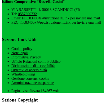
Istituto Comprensivo “Rossella Casini”
VIA SASSETTI, 1, 50018 SCANDICCI (FI)
Tel:
0557300732
Email:
FIIC83400X@istruzione.it
Link per inviare una mail
PEC:
fiic83400x@pec.istruzione.it
Link per inviare una mail
Sezione Link Utili
Cookie policy
Note legali
Informativa Privacy
Ufficio Relazioni con il Pubblico
Dichiarazione di accessibilità
Obiettivi di accessibilità
Whistleblowing
Gestione consensi cookie
Amministrazione trasparente
Pagina visualizzata
164867
volte
Sezione Copyright