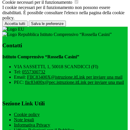
Cookie necessari per il funzionamento
I cookie necessari per il funzionamento non possono essere
disabilitati. È possibile consultare l'elenco nella pagina della cookie
policy.
Accetta tutti
Salva le preferenze
Istituto Comprensivo “Rossella Casini”
Contatti
Istituto Comprensivo “Rossella Casini”
VIA SASSETTI, 1, 50018 SCANDICCI (FI)
Tel:
0557300732
Email:
FIIC83400X@istruzione.it
Link per inviare una mail
PEC:
fiic83400x@pec.istruzione.it
Link per inviare una mail
Sezione Link Utili
Cookie policy
Note legali
Informativa Privacy