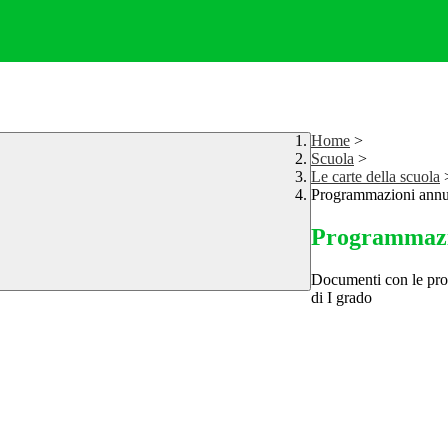
Home
>
Scuola
>
Le carte della scuola
Programmazioni annu
Programmazi
Documenti con le prog
di I grado