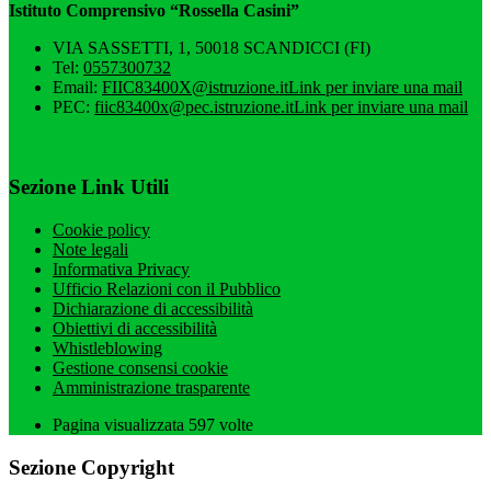
Istituto Comprensivo “Rossella Casini”
VIA SASSETTI, 1, 50018 SCANDICCI (FI)
Tel:
0557300732
Email:
FIIC83400X@istruzione.it
Link per inviare una mail
PEC:
fiic83400x@pec.istruzione.it
Link per inviare una mail
Sezione Link Utili
Cookie policy
Note legali
Informativa Privacy
Ufficio Relazioni con il Pubblico
Dichiarazione di accessibilità
Obiettivi di accessibilità
Whistleblowing
Gestione consensi cookie
Amministrazione trasparente
Pagina visualizzata
597
volte
Sezione Copyright